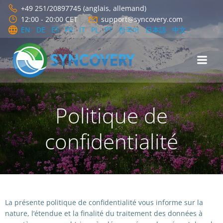
Aller
+49 251/20897745 (anglais, allemand)
au
12:00 - 20:00 CET
support@syncovery.com
contenu
EN
DE
ES
FR
IT
PL
PT
한국어
日本語
中文
Politique de
confidentialité
La présente politique de confidentialité vous informe sur la
nature, l’étendue et la finalité du traitement des données à