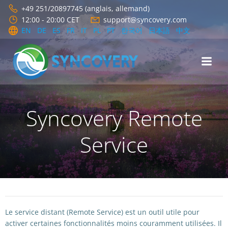
Aller
+49 251/20897745 (anglais, allemand)
au
12:00 - 20:00 CET
support@syncovery.com
contenu
EN
DE
ES
FR
IT
PL
PT
한국어
日本語
中文
Syncovery Remote
Service
Le service distant (Remote Service) est un outil utile pour
activer certaines fonctionnalités moins couramment utilisées. Il